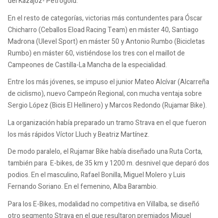
del Kazajoz- Petrogold.
En el resto de categorías, victorias más contundentes para Óscar
Chicharro (Ceballos Eload Racing Team) en máster 40, Santiago
Madrona (Ulevel Sport) en máster 50 y Antonio Rumbo (Bicicletas
Rumbo) en máster 60, vistiéndose los tres con el maillot de
Campeones de Castilla-La Mancha de la especialidad.
Entre los más jóvenes, se impuso el junior Mateo Alcívar (Alcarreña
de ciclismo), nuevo Campeón Regional, con mucha ventaja sobre
Sergio López (Bicis El Hellinero) y Marcos Redondo (Rujamar Bike).
La organización había preparado un tramo Strava en el que fueron
los más rápidos Víctor Lluch y Beatriz Martínez.
De modo paralelo, el Rujamar Bike había diseñado una Ruta Corta,
también para E-bikes, de 35 km y 1200 m. desnivel que deparó dos
podios. En el masculino, Rafael Bonilla, Miguel Molero y Luis
Fernando Soriano. En el femenino, Alba Barambio.
Para los E-Bikes, modalidad no competitiva en Villalba, se diseñó
otro segmento Strava en el que resultaron premiados Miguel