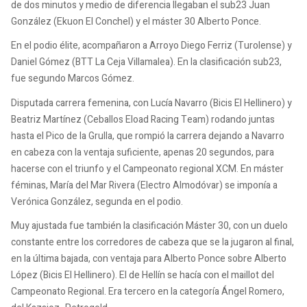
de dos minutos y medio de diferencia llegaban el sub23 Juan
González (Ekuon El Conchel) y el máster 30 Alberto Ponce.
En el podio élite, acompañaron a Arroyo Diego Ferriz (Turolense) y
Daniel Gómez (BTT La Ceja Villamalea). En la clasificación sub23,
fue segundo Marcos Gómez.
Disputada carrera femenina, con Lucía Navarro (Bicis El Hellinero) y
Beatriz Martínez (Ceballos Eload Racing Team) rodando juntas
hasta el Pico de la Grulla, que rompió la carrera dejando a Navarro
en cabeza con la ventaja suficiente, apenas 20 segundos, para
hacerse con el triunfo y el Campeonato regional XCM. En máster
féminas, María del Mar Rivera (Electro Almodóvar) se imponía a
Verónica González, segunda en el podio.
Muy ajustada fue también la clasificación Máster 30, con un duelo
constante entre los corredores de cabeza que se la jugaron al final,
en la última bajada, con ventaja para Alberto Ponce sobre Alberto
López (Bicis El Hellinero). El de Hellín se hacía con el maillot del
Campeonato Regional. Era tercero en la categoría Ángel Romero,