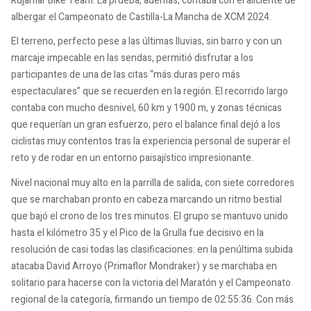
Rujamar Bike Team. La prueba, además, contaba con el aliciente de
albergar el Campeonato de Castilla-La Mancha de XCM 2024.
El terreno, perfecto pese a las últimas lluvias, sin barro y con un
marcaje impecable en las sendas, permitió disfrutar a los
participantes de una de las citas “más duras pero más
espectaculares” que se recuerden en la región. El recorrido largo
contaba con mucho desnivel, 60 km y 1900 m, y zonas técnicas
que requerían un gran esfuerzo, pero el balance final dejó a los
ciclistas muy contentos tras la experiencia personal de superar el
reto y de rodar en un entorno paisajístico impresionante.
Nivel nacional muy alto en la parrilla de salida, con siete corredores
que se marchaban pronto en cabeza marcando un ritmo bestial
que bajó el crono de los tres minutos. El grupo se mantuvo unido
hasta el kilómetro 35 y el Pico de la Grulla fue decisivo en la
resolución de casi todas las clasificaciones: en la penúltima subida
atacaba David Arroyo (Primaflor Mondraker) y se marchaba en
solitario para hacerse con la victoria del Maratón y el Campeonato
regional de la categoría, firmando un tiempo de 02:55:36. Con más