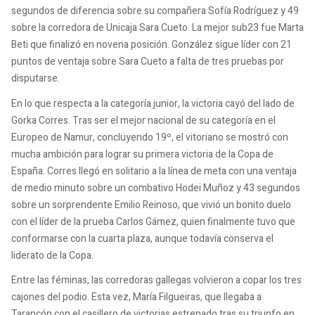
segundos de diferencia sobre su compañera Sofía Rodríguez y 49
sobre la corredora de Unicaja Sara Cueto. La mejor sub23 fue Marta
Beti que finalizó en novena posición. González sigue líder con 21
puntos de ventaja sobre Sara Cueto a falta de tres pruebas por
disputarse.
En lo que respecta a la categoría junior, la victoria cayó del lado de
Gorka Corres. Tras ser el mejor nacional de su categoría en el
Europeo de Namur, concluyendo 19º, el vitoriano se mostró con
mucha ambición para lograr su primera victoria de la Copa de
España. Corres llegó en solitario a la línea de meta con una ventaja
de medio minuto sobre un combativo Hodei Muñoz y 43 segundos
sobre un sorprendente Emilio Reinoso, que vivió un bonito duelo
con el líder de la prueba Carlos Gámez, quien finalmente tuvo que
conformarse con la cuarta plaza, aunque todavía conserva el
liderato de la Copa.
Entre las féminas, las corredoras gallegas volvieron a copar los tres
cajones del podio. Esta vez, María Filgueiras, que llegaba a
Tarancón con el casillero de victorias estrenado tras su triunfo en