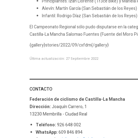
Principiantes: Izán Llorente (Tr3ce Bike) y Mariela
Alevín: Martín García (San Sebastián de los Reyes)
Infantil: Rodrigo Díaz (San Sebastián de los Reyes
El Campeonato Regional sólo pudo disputarse en la categ
Castilla-La Mancha Salomao Fuentes (Fuente del Moro Pi
{gallery}stories/2022/09/cxfdm{/gallery}
Última actualización: 27 Septiembre 2022
CONTACTO
Federación de ciclismo de Castilla-La Mancha
Dirección:
Joaquín Carrero, 1
13230 Membrilla - Ciudad Real
Teléfono:
926 648 002
WhatsApp:
609 846 894