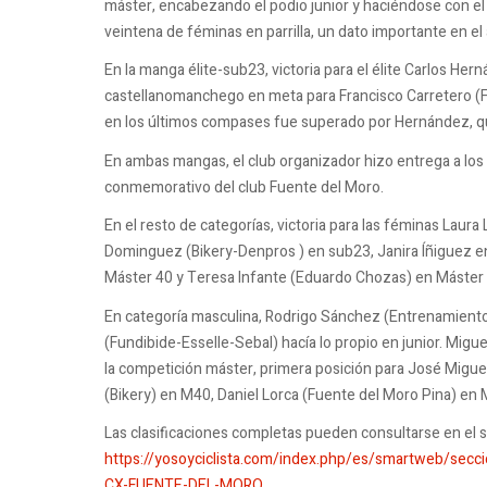
máster, encabezando el podio junior y haciéndose con el
veintena de féminas en parrilla, un dato importante en e
En la manga élite-sub23, victoria para el élite Carlos He
castellanomanchego en meta para Francisco Carretero (Fu
en los últimos compases fue superado por Hernández, qu
En ambas mangas, el club organizador hizo entrega a los
conmemorativo del club Fuente del Moro.
En el resto de categorías, victoria para las féminas Laura 
Dominguez (Bikery-Denpros ) en sub23, Janira Íñiguez en
Máster 40 y Teresa Infante (Eduardo Chozas) en Máster 
En categoría masculina, Rodrigo Sánchez (Entrenamiento
(Fundibide-Esselle-Sebal) hacía lo propio en junior. Migu
la competición máster, primera posición para José Migue
(Bikery) en M40, Daniel Lorca (Fuente del Moro Pina) en
Las clasificaciones completas pueden consultarse en el s
https://yosoyciclista.com/index.php/es/smartweb/secci
CX-FUENTE-DEL-MORO