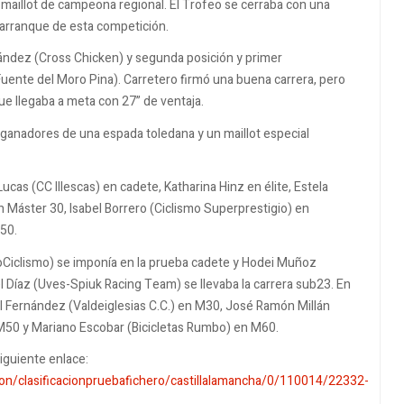
 maillot de campeona regional. El Trofeo se cerraba con una
l arranque de esta competición.
rnández (Cross Chicken) y segunda posición y primer
ente del Moro Pina). Carretero firmó una buena carrera, pero
e llegaba a meta con 27” de ventaja.
 ganadores de una espada toledana y un maillot especial
Lucas (CC Illescas) en cadete, Katharina Hinz en élite, Estela
 Máster 30, Isabel Borrero (Ciclismo Superprestigio) en
50.
Ciclismo) se imponía en la prueba cadete y Hodei Muñoz
el Díaz (Uves-Spiuk Racing Team) se llevaba la carrera sub23. En
l Fernández (Valdeiglesias C.C.) en M30, José Ramón Millán
 M50 y Mariano Escobar (Bicicletas Rumbo) en M60.
iguiente enlace:
on/clasificacionpruebafichero/castillalamancha/0/110014/22332-