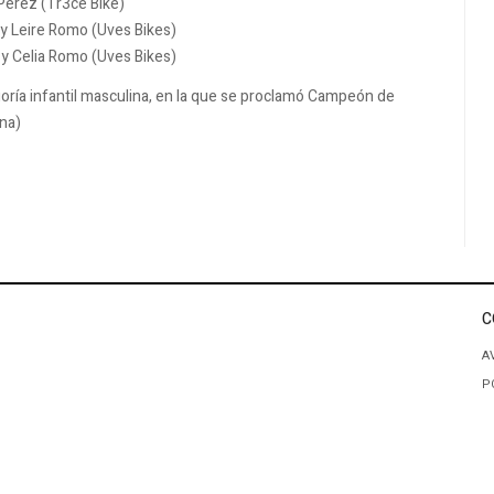
 Pérez (Tr3ce Bike)
 y Leire Romo (Uves Bikes)
) y Celia Romo (Uves Bikes)
oría infantil masculina, en la que se proclamó Campeón de
na)
C
A
P