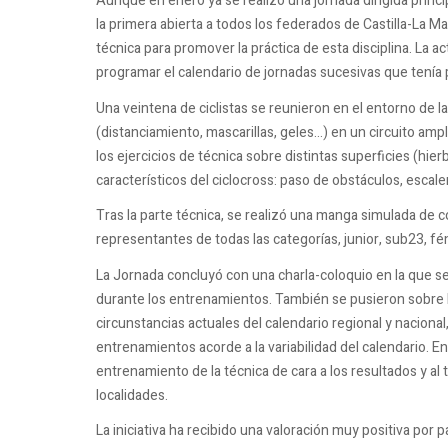
Aunque en enero ya se realizó una jornada dirigida princi
la primera abierta a todos los federados de Castilla-La Man
técnica para promover la práctica de esta disciplina. La a
programar el calendario de jornadas sucesivas que tenía 
Una veintena de ciclistas se reunieron en el entorno de l
(distanciamiento, mascarillas, geles…) en un circuito amp
los ejercicios de técnica sobre distintas superficies (hie
característicos del ciclocross: paso de obstáculos, escale
Tras la parte técnica, se realizó una manga simulada de c
representantes de todas las categorías, junior, sub23, f
La Jornada concluyó con una charla-coloquio en la que se 
durante los entrenamientos. También se pusieron sobre la
circunstancias actuales del calendario regional y nacional,
entrenamientos acorde a la variabilidad del calendario. En
entrenamiento de la técnica de cara a los resultados y al t
localidades.
La iniciativa ha recibido una valoración muy positiva por 