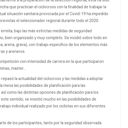
palmente a la preparación de la selección regional, esta ha sido
cha que practican el ciclocross con la finalidad de trabajar la
ctual situación sanitaria provocada por el Covid-19 ha impedido
previstas el seleccionador regional durante todo el 2020.
a ermita, bajo las más estrictas medidas de seguridad
lio, bien organizado y muy completo. Se incidió sobre todo en
rba, arena, grava), con trabajo especifico de los elementos más
ras y areneros.
ompetición con intensidad de carrera en la que participaron
éminas, master…
repasó la actualidad del ciclocross y las medidas a adoptar
 mesa las posibilidades de planificación para las
 así como las distintas opciones de planificación para los
 este sentido, se insistió mucho en las posibilidades de
rabajo individual realizado por los ciclistas en sus diferentes
parte de los participantes, tanto por la seguridad observada