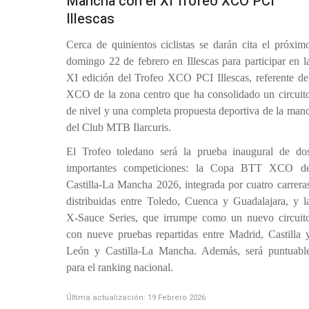
Mancha con el XI Trofeo XCO PCI
Illescas
Cerca de quinientos ciclistas se darán cita el próxim
domingo 22 de febrero en Illescas para participar en l
XI edición del Trofeo XCO PCI Illescas, referente de
XCO de la zona centro que ha consolidado un circuit
de nivel y una completa propuesta deportiva de la man
del Club MTB Ilarcuris.
El Trofeo toledano será la prueba inaugural de do
importantes competiciones: la Copa BTT XCO d
Castilla-La Mancha 2026, integrada por cuatro carrera
distribuidas entre Toledo, Cuenca y Guadalajara, y l
X-Sauce Series, que irrumpe como un nuevo circuit
con nueve pruebas repartidas entre Madrid, Castilla 
León y Castilla-La Mancha. Además, será puntuabl
para el ranking nacional.
Última actualización: 19 Febrero 2026