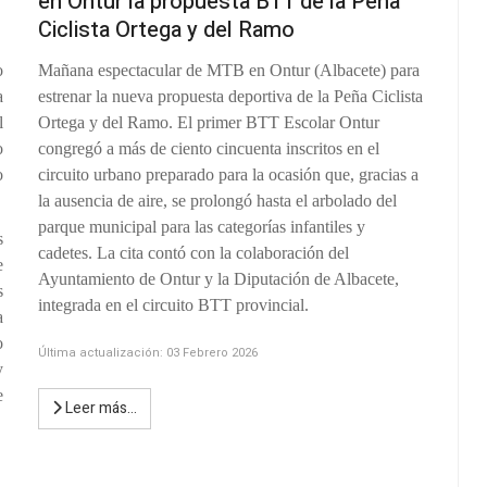
en Ontur la propuesta BTT de la Peña
Ciclista Ortega y del Ramo
o
Mañana espectacular de MTB en Ontur (Albacete) para
a
estrenar la nueva propuesta deportiva de la Peña Ciclista
l
Ortega y del Ramo. El primer BTT Escolar Ontur
o
congregó a más de ciento cincuenta inscritos en el
o
circuito urbano preparado para la ocasión que, gracias a
la ausencia de aire, se prolongó hasta el arbolado del
parque municipal para las categorías infantiles y
s
cadetes. La cita contó con la colaboración del
e
Ayuntamiento de Ontur y la Diputación de Albacete,
s
integrada en el circuito BTT provincial.
a
o
Última actualización: 03 Febrero 2026
y
e
Leer más…