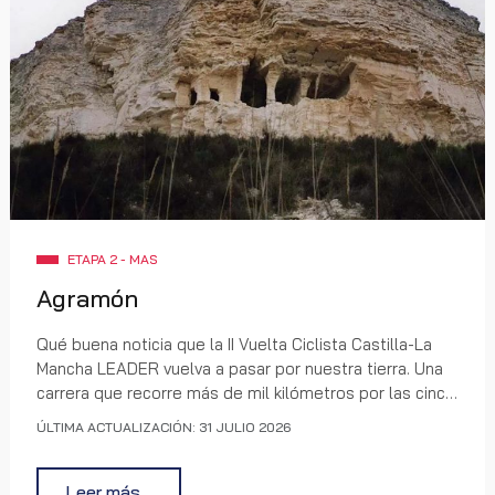
ETAPA 2 - MAS
Agramón
Qué buena noticia que la II Vuelta Ciclista Castilla-La
Mancha LEADER vuelva a pasar por nuestra tierra. Una
carrera que recorre más de mil kilómetros por las cinco
provincias de la región y que el 10 de agosto tiene una
ÚLTIMA ACTUALIZACIÓN: 31 JULIO 2026
cita especial con nosotros: la etapa llega a Agramón,
pasando por Hellín y Cancarix, y eso, para los hellineros
y hellineras, es motivo de orgullo genuino.
Leer más…