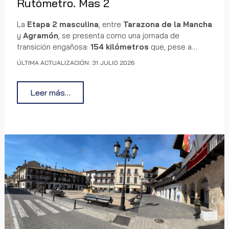
Rutómetro. Mas 2
La
Etapa 2 masculina
, entre
Tarazona de la Mancha
y
Agramón
, se presenta como una jornada de
transición engañosa:
154 kilómetros
que, pese a
desarrollarse en terreno predominantemente llano,
ÚLTIMA ACTUALIZACIÓN: 31 JULIO 2026
esconden un desgaste continuo marcado por el viento
y los cambios de ritmo. El recorrido enlaza quince
poblaciones y atraviesa una zona donde las largas
Leer más…
rectas y los repechos suaves pueden romper la
armonía del pelotón. El perfil altimétrico revela una
etapa rápida, propicia para estrategias colectivas y
para que los equipos con ambición controlen cada
movimiento antes de afrontar la aproximación final
hacia Agramón, donde la velocidad será determinante.