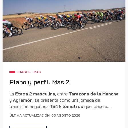
ETAPA 2 - MAS
Plano y perfil. Mas 2
La
Etapa 2 masculina
, entre
Tarazona de la Mancha
y
Agramón
, se presenta como una jornada de
transición engañosa:
154 kilómetros
que, pese a
desarrollarse en terreno predominantemente llano,
ÚLTIMA ACTUALIZACIÓN: 03 AGOSTO 2026
esconden un desgaste continuo marcado por el viento
y los cambios de ritmo. El recorrido enlaza quince